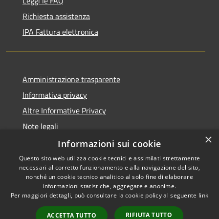
Leggi le FAQ
Richiesta assistenza
IPA Fattura elettronica
Amministrazione trasparente
Informativa privacy
Altre Informative Privacy
Note legali
×
Dichiarazione di accessibilità
Informazioni sui cookie
Questo sito web utilizza cookie tecnici e assimilati strettamente
necessari al corretto funzionamento e alla navigazione del sito,
nonché un cookie tecnico analitico al solo fine di elaborare
informazioni statistiche, aggregate e anonime.
RSS
Copyright © 2026 • Comune di
Per maggiori dettagli, può consultare la cookie policy al seguente
link
Accessibilità
Altamura • Powered by
Privacy
Municipium
Accesso
•
RIFIUTA TUTTO
ACCETTA TUTTO