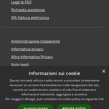
Leggi le FAQ
Richiesta assistenza
IPA Fattura elettronica
Amministrazione trasparente
Informativa privacy
Altre Informative Privacy
Note legali
×
Dichiarazione di accessibilità
Informazioni sui cookie
Questo sito web utilizza cookie tecnici e assimilati strettamente
necessari al corretto funzionamento e alla navigazione del sito,
nonché un cookie tecnico analitico al solo fine di elaborare
informazioni statistiche, aggregate e anonime.
RSS
Copyright © 2026 • Comune di
Per maggiori dettagli, può consultare la cookie policy al seguente
link
Accessibilità
Altamura • Powered by
Privacy
Municipium
Accesso
•
RIFIUTA TUTTO
ACCETTA TUTTO