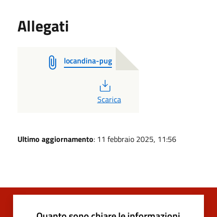
Allegati
locandina-pug
PDF
Scarica
Ultimo aggiornamento
: 11 febbraio 2025, 11:56
Quanto sono chiare le informazioni