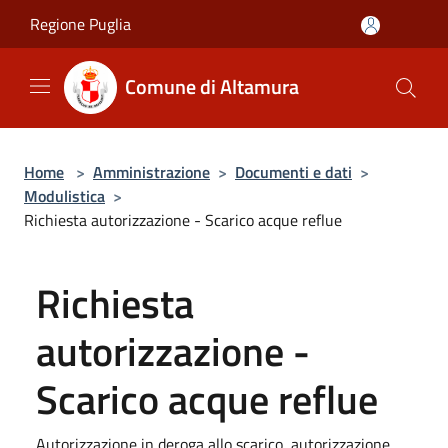
Salta al contenuto principale
Regione Puglia
Comune di Altamura
Home
>
Amministrazione
>
Documenti e dati
>
Modulistica
>
Richiesta autorizzazione - Scarico acque reflue
Richiesta
autorizzazione -
Scarico acque reflue
Autorizzazione in deroga allo scarico, autorizzazione