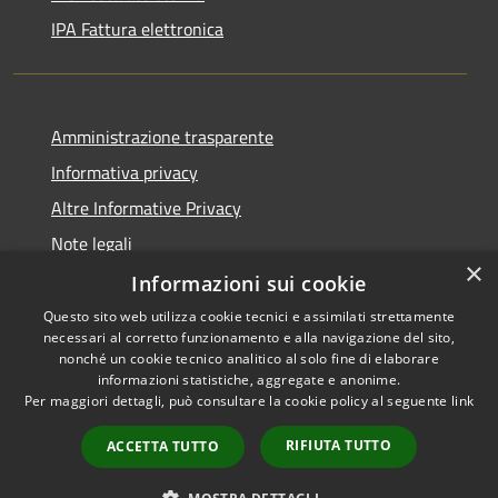
IPA Fattura elettronica
Amministrazione trasparente
Informativa privacy
Altre Informative Privacy
Note legali
×
Dichiarazione di accessibilità
Informazioni sui cookie
Questo sito web utilizza cookie tecnici e assimilati strettamente
necessari al corretto funzionamento e alla navigazione del sito,
nonché un cookie tecnico analitico al solo fine di elaborare
informazioni statistiche, aggregate e anonime.
RSS
Copyright © 2026 • Comune di
Per maggiori dettagli, può consultare la cookie policy al seguente
link
Accessibilità
Altamura • Powered by
Privacy
Municipium
Accesso
•
RIFIUTA TUTTO
ACCETTA TUTTO
Cookie
redazione
Mappa del sito