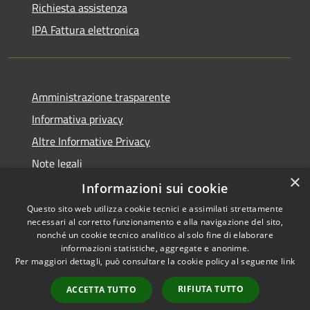
Richiesta assistenza
IPA Fattura elettronica
Amministrazione trasparente
Informativa privacy
Altre Informative Privacy
Note legali
×
Dichiarazione di accessibilità
Informazioni sui cookie
Questo sito web utilizza cookie tecnici e assimilati strettamente
necessari al corretto funzionamento e alla navigazione del sito,
nonché un cookie tecnico analitico al solo fine di elaborare
informazioni statistiche, aggregate e anonime.
RSS
Copyright © 2026 • Comune di
Per maggiori dettagli, può consultare la cookie policy al seguente
link
Accessibilità
Altamura • Powered by
Privacy
Municipium
Accesso
•
RIFIUTA TUTTO
ACCETTA TUTTO
Cookie
redazione