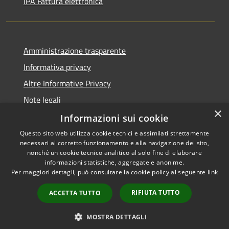
IPA Fattura elettronica
Amministrazione trasparente
Informativa privacy
Altre Informative Privacy
Note legali
×
Dichiarazione di accessibilità
Informazioni sui cookie
Questo sito web utilizza cookie tecnici e assimilati strettamente
necessari al corretto funzionamento e alla navigazione del sito,
nonché un cookie tecnico analitico al solo fine di elaborare
informazioni statistiche, aggregate e anonime.
RSS
Copyright © 2026 • Comune di
Per maggiori dettagli, può consultare la cookie policy al seguente
link
Accessibilità
Altamura • Powered by
Privacy
Municipium
Accesso
•
RIFIUTA TUTTO
ACCETTA TUTTO
Cookie
redazione
Mappa del sito
MOSTRA DETTAGLI