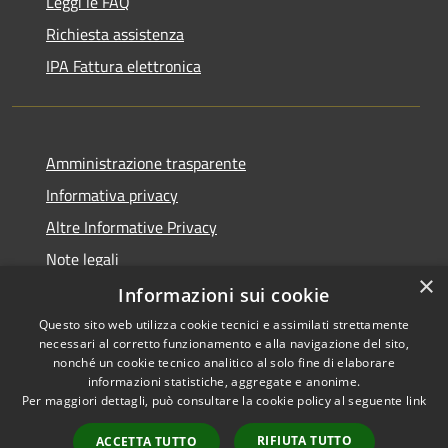
Leggi le FAQ
Richiesta assistenza
IPA Fattura elettronica
Amministrazione trasparente
Informativa privacy
Altre Informative Privacy
Note legali
×
Dichiarazione di accessibilità
Informazioni sui cookie
Questo sito web utilizza cookie tecnici e assimilati strettamente
necessari al corretto funzionamento e alla navigazione del sito,
nonché un cookie tecnico analitico al solo fine di elaborare
informazioni statistiche, aggregate e anonime.
RSS
Copyright © 2026 • Comune di
Per maggiori dettagli, può consultare la cookie policy al seguente
link
Accessibilità
Altamura • Powered by
Privacy
Municipium
Accesso
•
RIFIUTA TUTTO
ACCETTA TUTTO