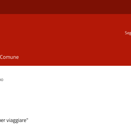
Seg
il Comune
mo
er viaggiare"