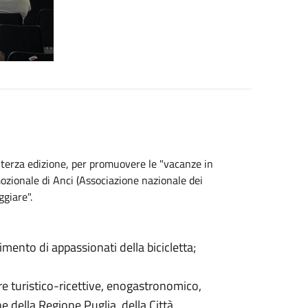
o, terza edizione, per promuovere le "vacanze in
mozionale di Anci (Associazione nazionale dei
ggiare".
mento di appassionati della bicicletta;
ure turistico-ricettive, enogastronomico,
ne della Regione Puglia, della Città