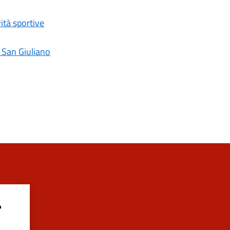
vità sportive
o San Giuliano
?