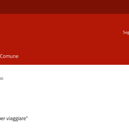
Seg
il Comune
mo
er viaggiare"