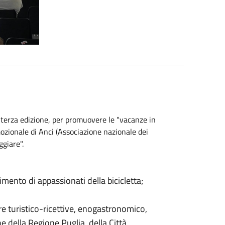
o, terza edizione, per promuovere le "vacanze in
mozionale di Anci (Associazione nazionale dei
ggiare".
mento di appassionati della bicicletta;
ure turistico-ricettive, enogastronomico,
ne della Regione Puglia, della Città