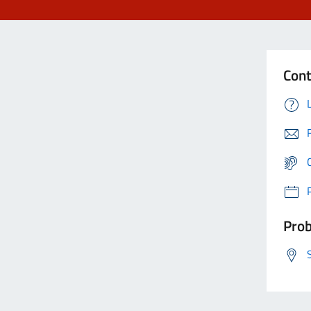
Cont
Prob