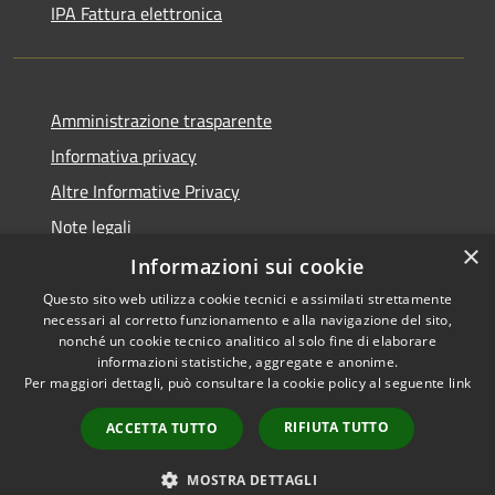
IPA Fattura elettronica
Amministrazione trasparente
Informativa privacy
Altre Informative Privacy
Note legali
×
Dichiarazione di accessibilità
Informazioni sui cookie
Questo sito web utilizza cookie tecnici e assimilati strettamente
necessari al corretto funzionamento e alla navigazione del sito,
nonché un cookie tecnico analitico al solo fine di elaborare
informazioni statistiche, aggregate e anonime.
RSS
Copyright © 2026 • Comune di
Per maggiori dettagli, può consultare la cookie policy al seguente
link
Accessibilità
Altamura • Powered by
Privacy
Municipium
Accesso
•
RIFIUTA TUTTO
ACCETTA TUTTO
Cookie
redazione
Mappa del sito
MOSTRA DETTAGLI