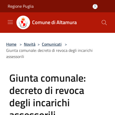
Salta al contenuto principale
Regione Puglia
Comune di Altamura
Home
>
Novità
>
Comunicati
>
Giunta comunale: decreto di revoca degli incarichi
assessorili
Giunta comunale:
decreto di revoca
degli incarichi
assessorili