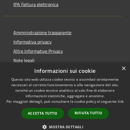
IPA Fattura elettronica
Amministrazione trasparente
Informativa privacy
Altre Informative Privacy
Note legali
×
Dichiarazione di accessibilità
Informazioni sui cookie
Questo sito web utilizza cookie tecnici e assimilati strettamente
necessari al corretto funzionamento e alla navigazione del sito,
nonché un cookie tecnico analitico al solo fine di elaborare
informazioni statistiche, aggregate e anonime.
RSS
Copyright © 2026 • Comune di
Per maggiori dettagli, può consultare la cookie policy al seguente
link
Accessibilità
Altamura • Powered by
Privacy
Municipium
Accesso
•
RIFIUTA TUTTO
ACCETTA TUTTO
Cookie
redazione
Mappa del sito
MOSTRA DETTAGLI