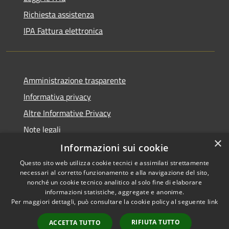
Richiesta assistenza
IPA Fattura elettronica
Amministrazione trasparente
Informativa privacy
Altre Informative Privacy
Note legali
×
Dichiarazione di accessibilità
Informazioni sui cookie
Questo sito web utilizza cookie tecnici e assimilati strettamente
necessari al corretto funzionamento e alla navigazione del sito,
nonché un cookie tecnico analitico al solo fine di elaborare
informazioni statistiche, aggregate e anonime.
RSS
Copyright © 2026 • Comune di
Per maggiori dettagli, può consultare la cookie policy al seguente
link
Accessibilità
Altamura • Powered by
Privacy
Municipium
Accesso
•
RIFIUTA TUTTO
ACCETTA TUTTO