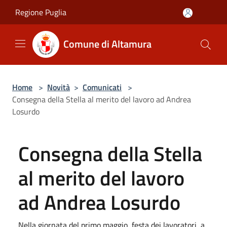
Salta al contenuto principale
Regione Puglia
Comune di Altamura
Home
>
Novità
>
Comunicati
>
Consegna della Stella al merito del lavoro ad Andrea
Losurdo
Consegna della Stella
al merito del lavoro
ad Andrea Losurdo
Nella giornata del primo maggio, festa dei lavoratori, a