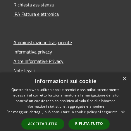
Richiesta assistenza
IPA Fattura elettronica
Amministrazione trasparente
Informativa privacy
Altre Informative Privacy
Note legali
×
Dichiarazione di accessibilità
Informazioni sui cookie
Questo sito web utilizza cookie tecnici e assimilati strettamente
necessari al corretto funzionamento e alla navigazione del sito,
nonché un cookie tecnico analitico al solo fine di elaborare
informazioni statistiche, aggregate e anonime.
RSS
Copyright © 2026 • Comune di
Per maggiori dettagli, può consultare la cookie policy al seguente
link
Accessibilità
Altamura • Powered by
Privacy
Municipium
Accesso
•
RIFIUTA TUTTO
ACCETTA TUTTO
Cookie
redazione