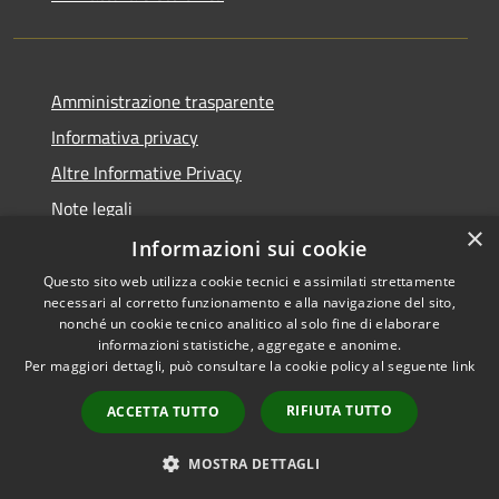
Amministrazione trasparente
Informativa privacy
Altre Informative Privacy
Note legali
×
Dichiarazione di accessibilità
Informazioni sui cookie
Questo sito web utilizza cookie tecnici e assimilati strettamente
necessari al corretto funzionamento e alla navigazione del sito,
nonché un cookie tecnico analitico al solo fine di elaborare
informazioni statistiche, aggregate e anonime.
RSS
Copyright © 2026 • Comune di
Per maggiori dettagli, può consultare la cookie policy al seguente
link
Accessibilità
Altamura • Powered by
Privacy
Municipium
Accesso
•
RIFIUTA TUTTO
ACCETTA TUTTO
Cookie
redazione
Mappa del sito
MOSTRA DETTAGLI