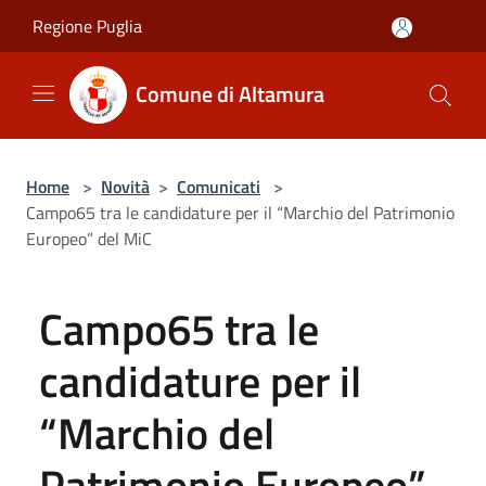
Salta al contenuto principale
Regione Puglia
Comune di Altamura
Home
>
Novità
>
Comunicati
>
Campo65 tra le candidature per il “Marchio del Patrimonio
Europeo” del MiC
Campo65 tra le
candidature per il
“Marchio del
Patrimonio Europeo”