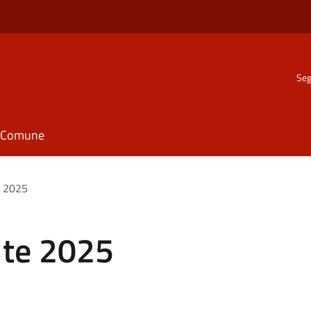
Seg
il Comune
e 2025
 te 2025