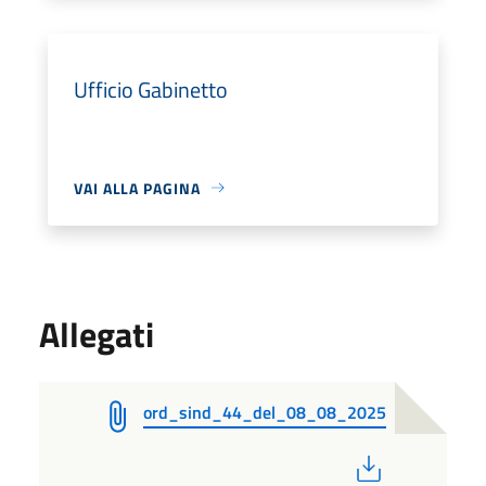
Ufficio Gabinetto
VAI ALLA PAGINA
Allegati
ord_sind_44_del_08_08_2025
PDF