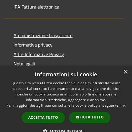
IPA Fattura elettronica
Amministrazione trasparente
Informativa privacy
Altre Informative Privacy
Note legali
×
Dichiarazione di accessibilità
Informazioni sui cookie
Questo sito web utilizza cookie tecnici e assimilati strettamente
necessari al corretto funzionamento e alla navigazione del sito,
nonché un cookie tecnico analitico al solo fine di elaborare
informazioni statistiche, aggregate e anonime.
RSS
Copyright © 2026 • Comune di
Per maggiori dettagli, può consultare la cookie policy al seguente
link
Accessibilità
Altamura • Powered by
Privacy
Municipium
Accesso
•
RIFIUTA TUTTO
ACCETTA TUTTO
Cookie
redazione
Mappa del sito
MOSTRA DETTAGLI