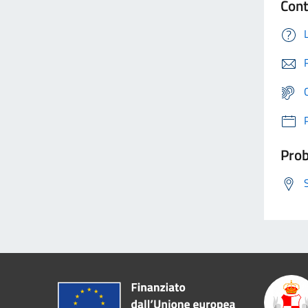
Cont
Prob