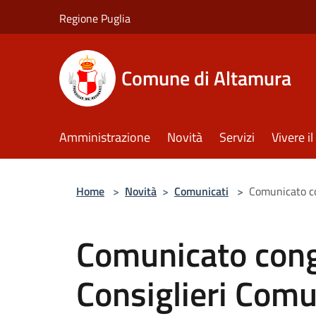
Salta al contenuto principale
Regione Puglia
Comune di Altamura
Amministrazione
Novità
Servizi
Vivere 
Home
>
Novità
>
Comunicati
>
Comunicato co
Comunicato cong
Consiglieri Comu