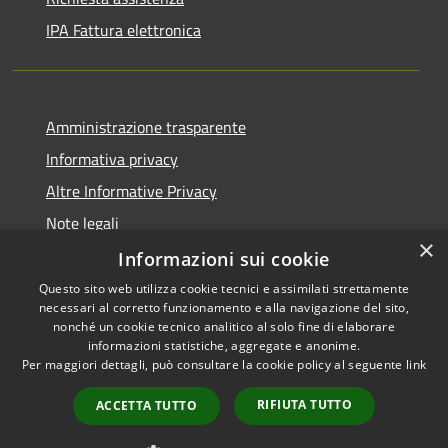
IPA Fattura elettronica
Amministrazione trasparente
Informativa privacy
Altre Informative Privacy
Note legali
×
Dichiarazione di accessibilità
Informazioni sui cookie
Questo sito web utilizza cookie tecnici e assimilati strettamente
necessari al corretto funzionamento e alla navigazione del sito,
nonché un cookie tecnico analitico al solo fine di elaborare
informazioni statistiche, aggregate e anonime.
RSS
Copyright © 2026 • Comune di
Per maggiori dettagli, può consultare la cookie policy al seguente
link
Accessibilità
Altamura • Powered by
Privacy
Municipium
Accesso
•
RIFIUTA TUTTO
ACCETTA TUTTO
Cookie
redazione