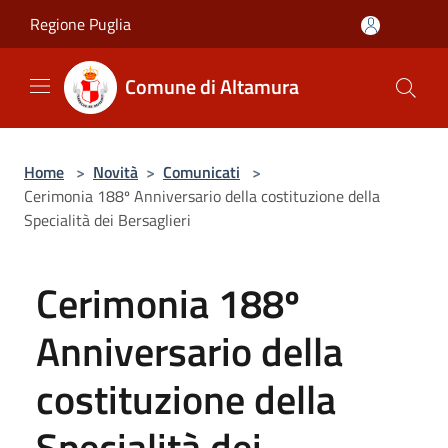
Salta al contenuto principale
Regione Puglia
Comune di Altamura
Home
>
Novità
>
Comunicati
>
Cerimonia 188º Anniversario della costituzione della
Specialità dei Bersaglieri
Cerimonia 188º
Anniversario della
costituzione della
Specialità dei