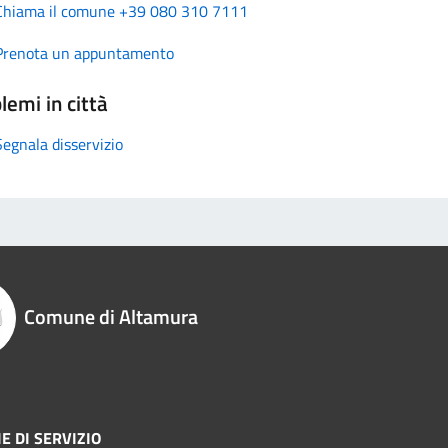
Chiama il comune +39 080 310 7111
Prenota un appuntamento
lemi in città
Segnala disservizio
Comune di Altamura
E DI SERVIZIO