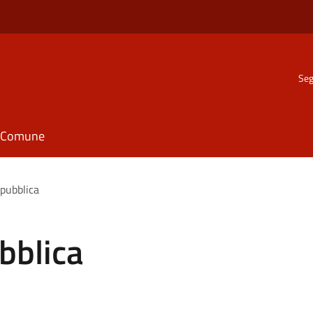
Seg
il Comune
epubblica
bblica