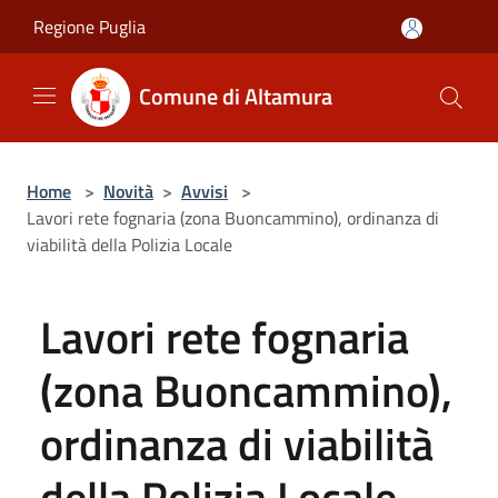
Salta al contenuto principale
Regione Puglia
Comune di Altamura
Home
>
Novità
>
Avvisi
>
Lavori rete fognaria (zona Buoncammino), ordinanza di
viabilità della Polizia Locale
Lavori rete fognaria
(zona Buoncammino),
ordinanza di viabilità
della Polizia Locale