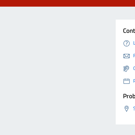
Cont
Prob