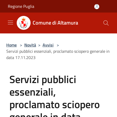
Salta al contenuto principale
Regione Puglia
Comune di Altamura
Home
>
Novità
>
Avvisi
>
Servizi pubblici essenziali, proclamato sciopero generale in
data 17.11.2023
Servizi pubblici
essenziali,
proclamato sciopero
generale in data