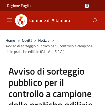
Salta al contenuto principale
Regione Puglia
Comune di Altamura
Home
>
Novità
>
Notizie
>
Avviso di sorteggio pubblico per il controllo a campione
delle pratiche edilizie (C.I.L.A. - S.C.A.)
Avviso di sorteggio
pubblico per il
controllo a campione
delle pratiche edilizie