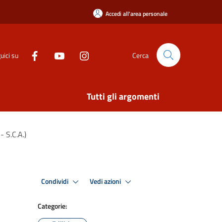
Accedi all'area personale
uici su
Cerca
Tutti gli argomenti
- S.C.A.)
Condividi
Vedi azioni
Categorie: