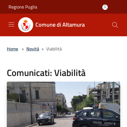
Salta al contenuto principale
Regione Puglia
Comune di Altamura
Home
>
Novità
>
Viabilità
Comunicati: Viabilità