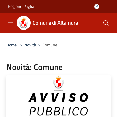
Salta al contenuto principale
Regione Puglia
Comune di Altamura
Home
>
Novità
>
Comune
Novità: Comune