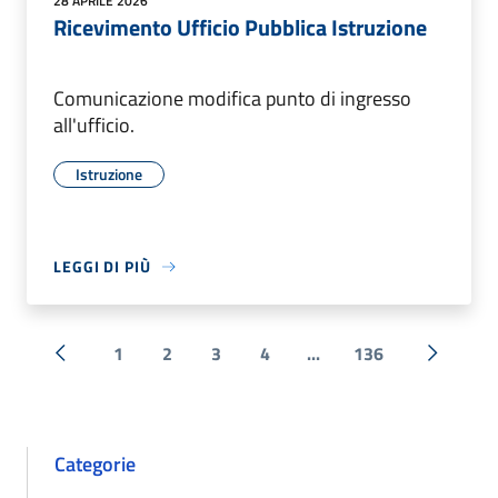
28 APRILE 2026
Ricevimento Ufficio Pubblica Istruzione
Comunicazione modifica punto di ingresso
all'ufficio.
Istruzione
LEGGI DI PIÙ
1
2
3
4
...
136
« Precedente
Successi
Categorie