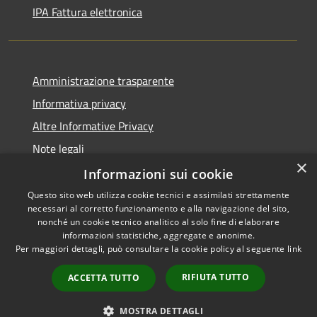
IPA Fattura elettronica
Amministrazione trasparente
Informativa privacy
Altre Informative Privacy
Note legali
×
Dichiarazione di accessibilità
Informazioni sui cookie
Questo sito web utilizza cookie tecnici e assimilati strettamente
necessari al corretto funzionamento e alla navigazione del sito,
nonché un cookie tecnico analitico al solo fine di elaborare
informazioni statistiche, aggregate e anonime.
RSS
Copyright © 2026 • Comune di
Per maggiori dettagli, può consultare la cookie policy al seguente
link
Accessibilità
Altamura • Powered by
Privacy
Municipium
Accesso
•
RIFIUTA TUTTO
ACCETTA TUTTO
Cookie
redazione
Mappa del sito
MOSTRA DETTAGLI