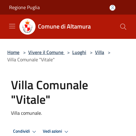
Salta al contenuto principale
Regione Puglia
Comune di Altamura
Home
>
Vivere il Comune
>
Luoghi
>
Villa
>
Villa Comunale "Vitale"
Villa Comunale
"Vitale"
Villa comunale.
Condividi
Vedi azioni