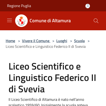
Salta al contenuto principale
Regione Puglia
Comune di Altamura
Home
>
Vivere il Comune
>
Luoghi
>
Scuola
>
Liceo Scientifico e Linguistico Federico II di Svevia
Liceo Scientifico e
Linguistico Federico II
di Svevia
Il Liceo Scientifico di Altamura è nato nell’anno
scolastico 1959/60. Inizialmente la scuola poteva