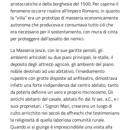
aristocratiche e della borghesia del 1500. Per capirne il
fenomeno occorre risalire all'Impero Romano, in quanto
la “villa” era un prototipo di masseria economicamente
autonoma che produceva e consumava tutto ciò che
era necessario per il sostentamento, con mura di cinta
per proteggere dall'assalto dei nemici.
La Masseria Jesce, con le sue garitte pensili, gli
ambienti articolati su due piani principali, le stalle, il
deposito degli attrezzi agricoli, gli ambienti del piano
nobile destinati ad uso abitativo, l’insediamento
rupestre con grotte disposte ad anfiteatro, dimostrava
infatti una forte indipendenza dal centro abitato, tanto
da poterla definire un vero e proprio microcosmo. Gli
antichi abitanti del casale, abitato fin dal IV sec. a.C., e i
suoi proprietari, i Signori Mari, crearono un luogo di
culto arricchito nei secoli da affreschi che testimoniano
la religiosità di quella laboriosa comunità rurale.
Quando vi si giunge è imprescindibile una visita alla