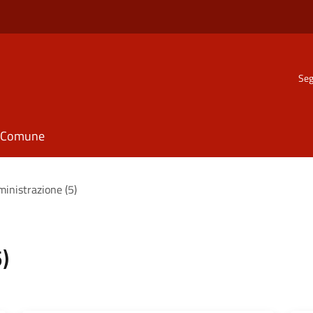
Seg
il Comune
ministrazione (5)
)