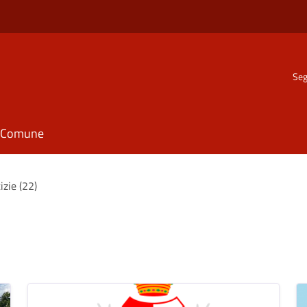
Seg
il Comune
izie (22)