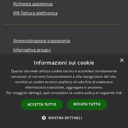
Richiesta assistenza
IPA Fattura elettronica
Amministrazione trasparente
Informativa privacy
Altre Informative Privacy
×
Informazioni sui cookie
Note legali
Questo sito web utilizza cookie tecnici e assimilati strettamente
Dichiarazione di accessibilità
necessari al corretto funzionamento e alla navigazione del sito,
nonché un cookie tecnico analitico al solo fine di elaborare
informazioni statistiche, aggregate e anonime.
Per maggiori dettagli, può consultare la cookie policy al seguente
link
RIFIUTA TUTTO
ACCETTA TUTTO
RSS
Copyright © 2026 • Comune di
Accessibilità
Altamura • Powered by
MOSTRA DETTAGLI
Privacy
Municipium
Accesso
•
Cookie
redazione