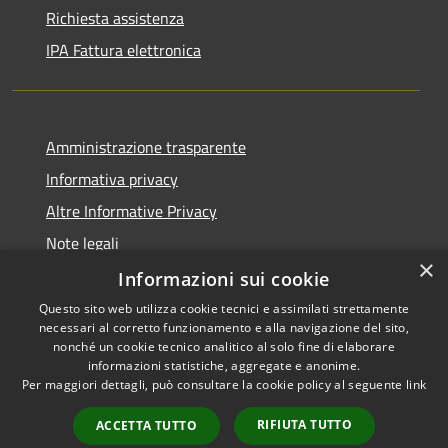
Richiesta assistenza
IPA Fattura elettronica
Amministrazione trasparente
Informativa privacy
Altre Informative Privacy
Note legali
×
Dichiarazione di accessibilità
Informazioni sui cookie
Questo sito web utilizza cookie tecnici e assimilati strettamente
necessari al corretto funzionamento e alla navigazione del sito,
nonché un cookie tecnico analitico al solo fine di elaborare
informazioni statistiche, aggregate e anonime.
RSS
Copyright © 2026 • Comune di
Per maggiori dettagli, può consultare la cookie policy al seguente
link
Accessibilità
Altamura • Powered by
Privacy
Municipium
Accesso
•
RIFIUTA TUTTO
ACCETTA TUTTO