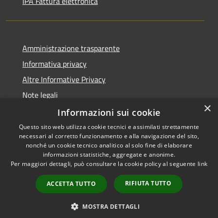
IPA Fattura elettronica
Amministrazione trasparente
Informativa privacy
Altre Informative Privacy
Note legali
×
Dichiarazione di accessibilità
Informazioni sui cookie
Questo sito web utilizza cookie tecnici e assimilati strettamente
necessari al corretto funzionamento e alla navigazione del sito,
nonché un cookie tecnico analitico al solo fine di elaborare
informazioni statistiche, aggregate e anonime.
RSS
Copyright © 2026 • Comune di
Per maggiori dettagli, può consultare la cookie policy al seguente
link
Accessibilità
Altamura • Powered by
Privacy
Municipium
Accesso
•
RIFIUTA TUTTO
ACCETTA TUTTO
Cookie
redazione
Mappa del sito
MOSTRA DETTAGLI