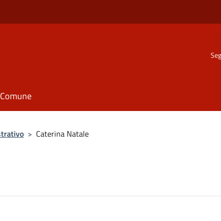
Seg
il Comune
trativo
>
Caterina Natale