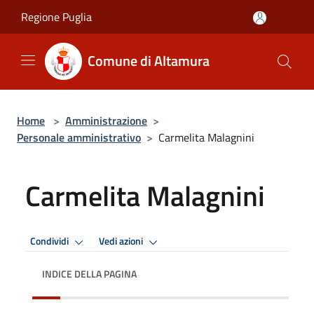
Salta al contenuto principale
Regione Puglia
Comune di Altamura
Home
>
Amministrazione
>
Personale amministrativo
>
Carmelita Malagnini
Carmelita Malagnini
Condividi
Vedi azioni
INDICE DELLA PAGINA