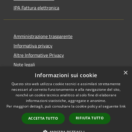
IPA Fattura elettronica
Amministrazione trasparente
Informativa privacy
Altre Informative Privacy
Note legali
×
Dichiarazione di accessibilità
Informazioni sui cookie
Questo sito web utilizza cookie tecnici e assimilati strettamente
necessari al corretto funzionamento e alla navigazione del sito,
nonché un cookie tecnico analitico al solo fine di elaborare
informazioni statistiche, aggregate e anonime.
RSS
Copyright © 2026 • Comune di
Per maggiori dettagli, può consultare la cookie policy al seguente
link
Accessibilità
Altamura • Powered by
Privacy
Municipium
Accesso
•
RIFIUTA TUTTO
ACCETTA TUTTO
Cookie
redazione
Mappa del sito