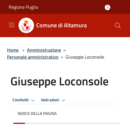
Salta al contenuto principale
Regione Puglia
Comune di Altamura
Home
>
Amministrazione
>
Personale amministrativo
>
Giuseppe Loconsole
Giuseppe Loconsole
Condividi
Vedi azioni
INDICE DELLA PAGINA