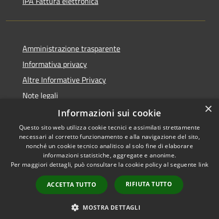
IPA Fattura elettronica
Amministrazione trasparente
Informativa privacy
Altre Informative Privacy
Note legali
×
Dichiarazione di accessibilità
Informazioni sui cookie
Questo sito web utilizza cookie tecnici e assimilati strettamente
necessari al corretto funzionamento e alla navigazione del sito,
nonché un cookie tecnico analitico al solo fine di elaborare
informazioni statistiche, aggregate e anonime.
RSS
Copyright © 2026 • Comune di
Per maggiori dettagli, può consultare la cookie policy al seguente
link
Accessibilità
Altamura • Powered by
Privacy
Municipium
Accesso
•
RIFIUTA TUTTO
ACCETTA TUTTO
Cookie
redazione
Mappa del sito
MOSTRA DETTAGLI