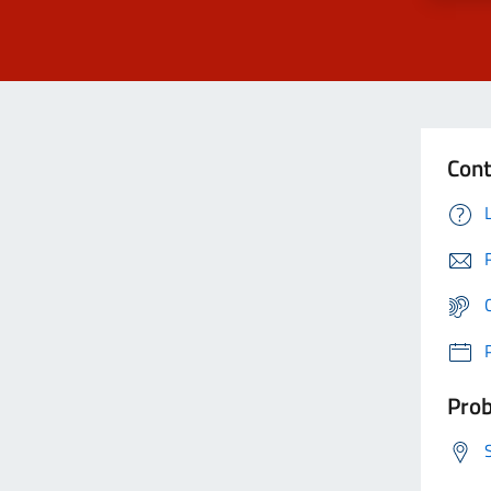
Cont
Prob