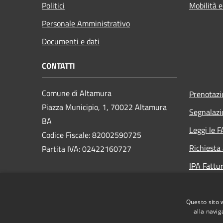
Politici
Mobilità e
Personale Amministrativo
Documenti e dati
CONTATTI
Comune di Altamura
Prenotaz
Piazza Municipio, 1, 70022 Altamura
Segnalazi
BA
Leggi le 
Codice Fiscale: 82002590725
Richiesta
Partita IVA: 02422160727
IPA Fattur
PEC:
protocollo.generale@pec.comune.altamura.ba.it
Questo sito 
Centralino Unico: +39 080 3107111
alla navig