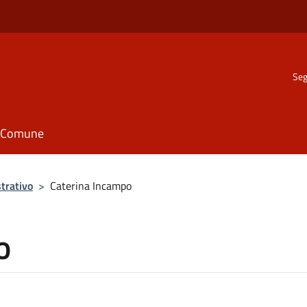
Seg
il Comune
trativo
>
Caterina Incampo
o