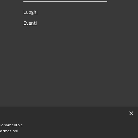
Luoghi
Eventi
×
nzionamento e
nformazioni