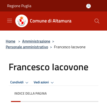
Salta al contenuto principale
Regione Puglia
Comune di Altamura
Home
>
Amministrazione
>
Personale amministrativo
>
Francesco Iacovone
Francesco Iacovone
Condividi
Vedi azioni
INDICE DELLA PAGINA