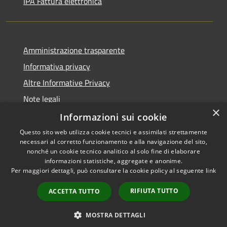
IPA Fattura elettronica
Amministrazione trasparente
Informativa privacy
Altre Informative Privacy
Note legali
×
Dichiarazione di accessibilità
Informazioni sui cookie
Questo sito web utilizza cookie tecnici e assimilati strettamente
necessari al corretto funzionamento e alla navigazione del sito,
nonché un cookie tecnico analitico al solo fine di elaborare
informazioni statistiche, aggregate e anonime.
RSS
Copyright © 2026 • Comune di
Per maggiori dettagli, può consultare la cookie policy al seguente
link
Accessibilità
Altamura • Powered by
Privacy
Municipium
Accesso
•
RIFIUTA TUTTO
ACCETTA TUTTO
Cookie
redazione
Mappa del sito
MOSTRA DETTAGLI