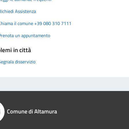
Richiedi Assistenza
Chiama il comune +39 080 310 7111
Prenota un appuntamento
lemi in città
Segnala disservizio
Comune di Altamura