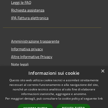
Leggi le FAQ
Richiesta assistenza
IPA Fattura elettronica
Amministrazione trasparente
Informativa privacy
Altre Informative Privacy
Note legali
×
Dichiarazione di accessibilità
Informazioni sui cookie
Questo sito web utilizza cookie tecnici e assimilati strettamente
necessari al corretto funzionamento e alla navigazione del sito,
nonché un cookie tecnico analitico al solo fine di elaborare
informazioni statistiche, aggregate e anonime.
RSS
Copyright © 2026 • Comune di
Per maggiori dettagli, può consultare la cookie policy al seguente
link
Accessibilità
Altamura • Powered by
Privacy
Municipium
Accesso