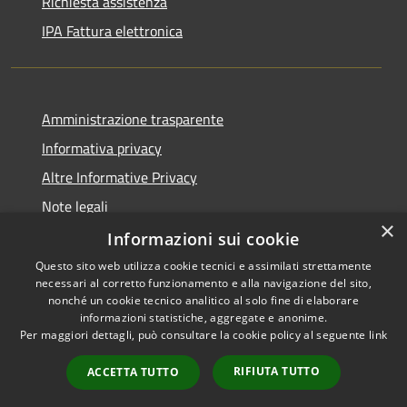
Richiesta assistenza
IPA Fattura elettronica
Amministrazione trasparente
Informativa privacy
Altre Informative Privacy
Note legali
×
Dichiarazione di accessibilità
Informazioni sui cookie
Questo sito web utilizza cookie tecnici e assimilati strettamente
necessari al corretto funzionamento e alla navigazione del sito,
nonché un cookie tecnico analitico al solo fine di elaborare
informazioni statistiche, aggregate e anonime.
RSS
Copyright © 2026 • Comune di
Per maggiori dettagli, può consultare la cookie policy al seguente
link
Accessibilità
Altamura • Powered by
Privacy
Municipium
Accesso
•
RIFIUTA TUTTO
ACCETTA TUTTO
Cookie
redazione