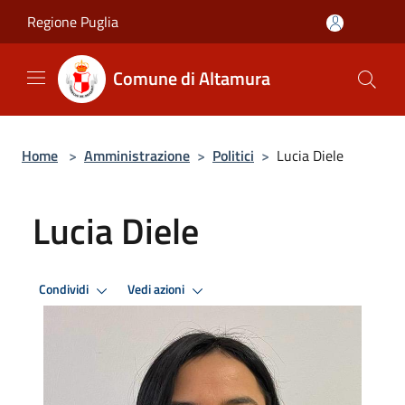
Salta al contenuto principale
Regione Puglia
Comune di Altamura
Home
>
Amministrazione
>
Politici
>
Lucia Diele
Lucia Diele
Condividi
Vedi azioni